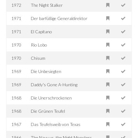
1972
The Night Stalker
1971
Der barfüßige Generaldirektor
1971
El Capitano
1970
Rio Lobo
1970
Chisum
1969
Die Unbesiegten
1969
Daddy's Gone A-Hunting
1968
Die Unerschrockenen
1968
Die Grünen Teufel
1967
Das Teufelsweib von Texas
1966
The Navy vs. the Night Monsters