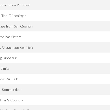
ternehmen Petticoat
 Pilot -Düsenjäger
cape from San Quentin
ee Bad Sisters
 Grauen aus der Tiefe
ng Dinosaur
 Limits
ple Will Talk
r Kommandeur
dman's Country