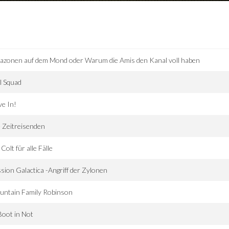
zonen auf dem Mond oder Warum die Amis den Kanal voll haben
l Squad
e In!
 Zeitreisenden
 Colt für alle Fälle
sion Galactica -Angriff der Zylonen
untain Family Robinson
oot in Not