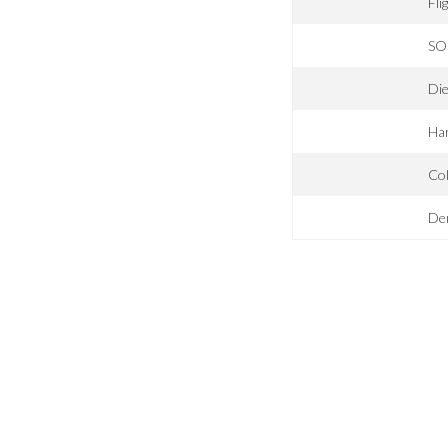
Fli
SO
Die
Ha
Col
Der