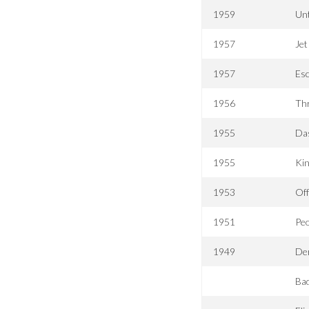
1959
Un
1957
Jet
1957
Es
1956
Thr
1955
Das
1955
Ki
1953
Off
1951
Peo
1949
De
Ba