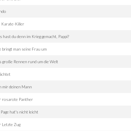
ndo
 Karate-Killer
 hast du denn im Krieg gemacht, Pappi?
 bringt man seine Frau um
s große Rennen rund um die Welt
ächtet
h mir deinen Mann
r rosarote Panther
 Page hat's nicht leicht
 Letzte Zug