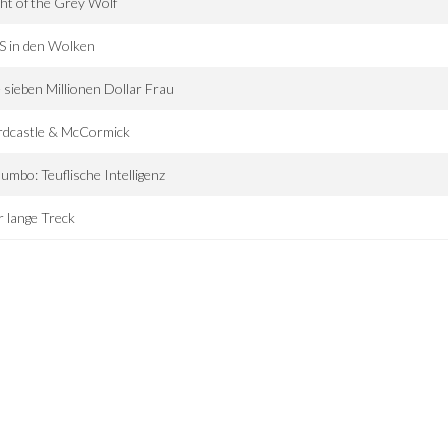
ght of the Grey Wolf
S in den Wolken
 sieben Millionen Dollar Frau
rdcastle & McCormick
umbo: Teuflische Intelligenz
 lange Treck