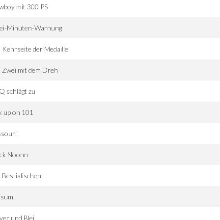
wboy mit 300 PS
ei-Minuten-Warnung
 Kehrseite der Medaille
 Zwei mit dem Dreh
 schlägt zu
k up on 101
ssouri
ack Noonn
 Bestialischen
isum
ver und Blei