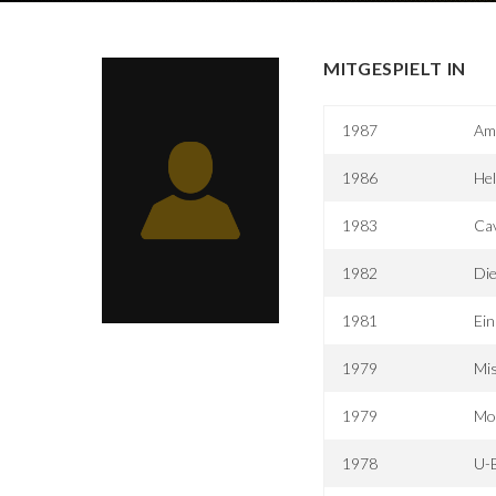
MITGESPIELT IN
1987
Ama
1986
Hel
1983
Cav
1982
Die
1981
Ein
1979
Mis
1979
Mo
1978
U-B