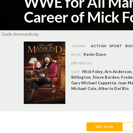
WWE for All Man
Career of Mick F
Quelle:
themoviedb.org
134 MIN
ACTION
SPORT
BIO
Kevin Dunn
REGIE
DREHBUCH
Mick Foley
,
Arn Anderson
CAST
Billington
,
Steve Borden
,
Frede
Gary Michael Cappetta
,
Joan Ma
Michael Cole
,
Alberto Del Río
MB-Kritik