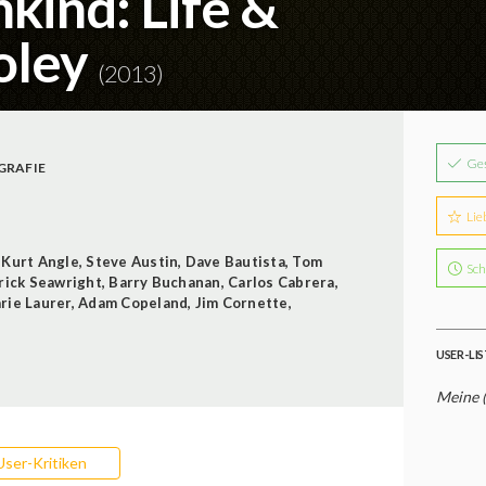
kind: Life &
oley
(2013)
Ge
GRAFIE
Lie
,
Kurt Angle
,
Steve Austin
,
Dave Bautista
,
Tom
Sch
rick Seawright
,
Barry Buchanan
,
Carlos Cabrera
,
rie Laurer
,
Adam Copeland
,
Jim Cornette
,
USER-LI
Meine 
User-Kritiken