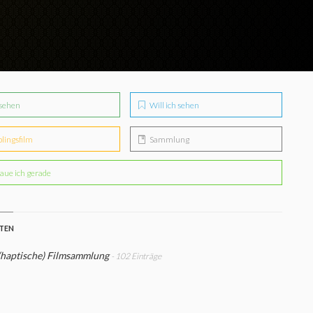
sehen
Will ich sehen
blingsfilm
Sammlung
aue ich gerade
STEN
(haptische) Filmsammlung
- 102 Einträge