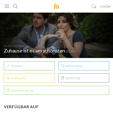
LOGIN
A casa tutti bene
Zuhause ist es am schönsten
(2018)
Gesehen
Will ich sehen
Lieblingsfilm
Sammlung
Schaue ich gerade
VERFÜGBAR AUF