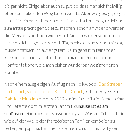
bis gar nicht. Einige aber auch zu gut, so dass man sich freiwillig
eher kaum über den Weg laufen würde. Aber wie gesagt, es gilt
ja nur für ein paar Stunden die Luft anzuhalten und gute Miene
zum mittelprächtigen Spiel zu machen, schon am Abend werden
die Meisten von ihnen wieder auf Nimmerwiedersehen in alle
Himmelsrichtungen zerstreut. Tja, denkste. Nun stehen sie da,
müssen tatsächlich auf engstem Raum geballt miteinander
klarkommen und das offenbart so manche Probleme und
Konfrontationen, die man bisher wunderbar wegignorieren
konnte.
Nach einem ausgiebigen Ausflug nach Hollywood (
Das Streben
nach Glück
,
Sieben Leben
,
Kiss the Coach
) kehrte Regisseur
Gabriele Muccino
bereits 2012 zurück in die italienische Heimat
und lieferte dort im letzten Jahr mit
Zuhause ist es am
schönsten
einen lokalen Kassenerfolg ab. Was zunächst scheint
wie auf der Welle der französischen Familienkomödien zu
reiten, entpuppt sich schnell als erfreulich um Ernsthaftigkeit