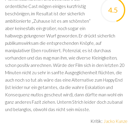
ordentliche Cast mögen einiges kurzfristig
4.5
beschönigen, im Resultat ist der sicherlich
ambitionierte „Zuhause ist es am schönsten“
aber keinesfalls ein großer, noch sogar ein
halbwegs gelungener Wurf geworden. Er drückt sicherlich
publikumswirksam die entsprechenden Knöpfe, auf
manipulativer Eben routiniert. Potenzial, es ist durchaus
vorhanden und das mag man ihm, wie diverse Kleinigkeiten,
schon positiv anrechnen. Würde der Film sich in den letzten 20
Minuten nicht zu sehr in sanfte Ausgeglichenheit flüchten, die
auch noch so tut als wäre das eine Alternative zum Happy End
(ist leider nur ein getarntes, da die wahre Eskalation und
Konsequenz mutlos gescheut wird), dann dürfte man wohl ein
ganz anderes Fazit ziehen. Unterm Strich leider doch zu banal
und belanglos, obwohl das nicht sein müsste.
Kritik:
Jacko Kunze