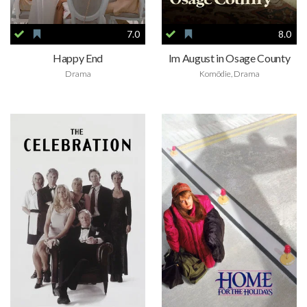
7.0
8.0
Happy End
Im August in Osage County
Drama
Komödie, Drama