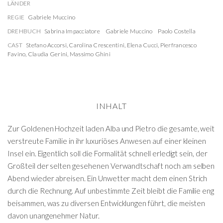
LÄNDER
REGIE
Gabriele Muccino
DREHBUCH
Sabrina Impacciatore
Gabriele Muccino
Paolo Costella
CAST
Stefano Accorsi
,
Carolina Crescentini
,
Elena Cucci
,
Pierfrancesco
Favino
,
Claudia Gerini
,
Massimo Ghini
INHALT
Zur Goldenen Hochzeit laden Alba und Pietro die gesamte, weit
verstreute Familie in ihr luxuriöses Anwesen auf einer kleinen
Insel ein. Eigentlich soll die Formalität schnell erledigt sein, der
Großteil der selten gesehenen Verwandtschaft noch am selben
Abend wieder abreisen. Ein Unwetter macht dem einen Strich
durch die Rechnung. Auf unbestimmte Zeit bleibt die Familie eng
beisammen, was zu diversen Entwicklungen führt, die meisten
davon unangenehmer Natur.