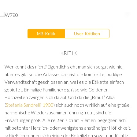
MB-Kritik
User-Kritiken
KRITIK
Wer kennt das nicht? Eigentlich sieht man sich so gut wie nie,
aber es gibt solche Anlässe, da reist die komplette, bucklige
Verwandtschaft geschlossen an, weil es die Etikette einfach
gebietet. Einmalige Familienereignisse wie Goldenen
Hochzeiten zwingen sich da auf. Und da die „Braut“ Alba
(
Stefania Sandrelli
,
1900
) sich auch noch wirklich auf eine große,
harmonische Wiederzusammenführung freut, sind die
Erwartungen groß. Alle reißen sich am Riemen, begegnen sich
mit betonter Herzlich- oder wenigstens anständiger Höflichkeit,
schließlich kennen sich einige der Beteiligten sogar nur flüchtig