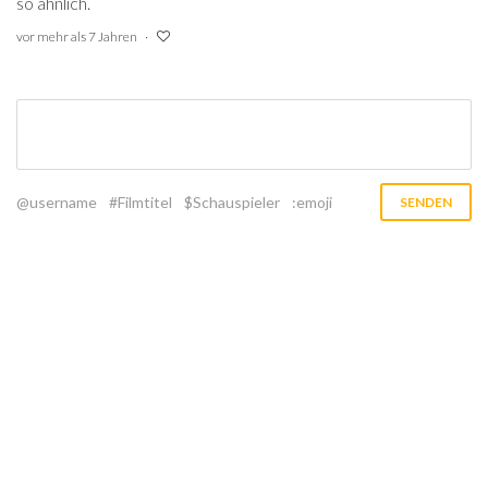
so ähnlich.
vor mehr als 7 Jahren
@username
#Filmtitel
$Schauspieler
:emoji