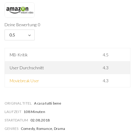
Deine Bewertung: 0
0.5
MB-Kritik
4.5
User Durchschnitt
4.3
Moviebreak User
4.3
ORIGINAL TITEL
A casa tutti bene
LAUFZEIT
108 Minuten
STARTDATUM
02.08.2018
GENRES
Comedy, Romance, Drama