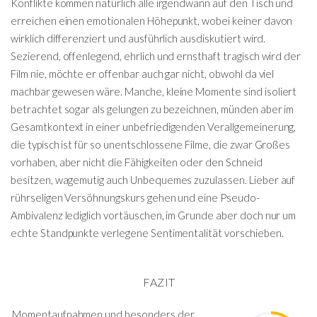
Konflikte kommen natürlich alle irgendwann auf den Tisch und
erreichen einen emotionalen Höhepunkt, wobei keiner davon
wirklich differenziert und ausführlich ausdiskutiert wird.
Sezierend, offenlegend, ehrlich und ernsthaft tragisch wird der
Film nie, möchte er offenbar auch gar nicht, obwohl da viel
machbar gewesen wäre. Manche, kleine Momente sind isoliert
betrachtet sogar als gelungen zu bezeichnen, münden aber im
Gesamtkontext in einer unbefriedigenden Verallgemeinerung,
die typisch ist für so unentschlossene Filme, die zwar Großes
vorhaben, aber nicht die Fähigkeiten oder den Schneid
besitzen, wagemutig auch Unbequemes zuzulassen. Lieber auf
rührseligen Versöhnungskurs gehen und eine Pseudo-
Ambivalenz lediglich vortäuschen, im Grunde aber doch nur um
echte Standpunkte verlegene Sentimentalität vorschieben.
FAZIT
Momentaufnahmen und besonders der