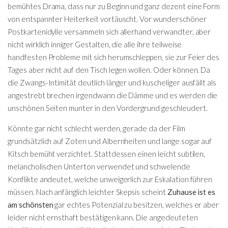
bemühtes Drama, dass nur zu Beginn und ganz dezent eine Form
von entspannter Heiterkeit vortäuscht. Vor wunderschöner
Postkartenidylle versammeln sich allerhand verwandter, aber
nicht wirklich inniger Gestalten, die alle ihre teilweise
handfesten Probleme mit sich herumschleppen, sie zur Feier des
Tages aber nicht auf den Tisch legen wollen. Oder können. Da
die Zwangs-Intimität deutlich länger und kuscheliger ausfällt als
angestrebt brechen irgendwann die Dämme und es werden die
unschönen Seiten munter in den Vordergrund geschleudert.
Könnte gar nicht schlecht werden, gerade da der Film
grundsätzlich auf Zoten und Albernheiten und lange sogar auf
Kitsch bemüht verzichtet. Stattdessen einen leicht subtilen,
melancholischen Unterton verwendet und schwelende
Konflikte andeutet, welche unweigerlich zur Eskalation führen
müssen. Nach anfänglich leichter Skepsis scheint
Zuhause ist es
am schönsten
gar echtes Potenzial zu besitzen, welches er aber
leider nicht ernsthaft bestätigen kann. Die angedeuteten