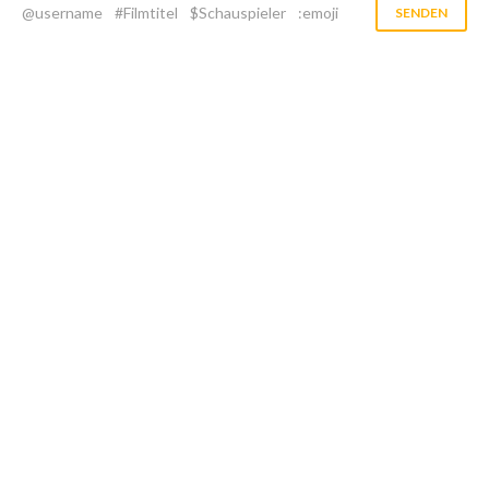
@username
#Filmtitel
$Schauspieler
:emoji