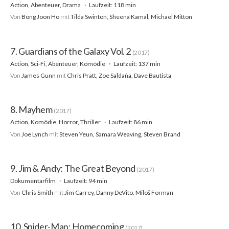
Action, Abenteuer, Drama
Laufzeit: 118 min
Von
Bong Joon Ho
mit
Tilda Swinton, Sheena Kamal, Michael Mitton
7. Guardians of the Galaxy Vol. 2
(2017)
Action, Sci-Fi, Abenteuer, Komödie
Laufzeit: 137 min
Von
James Gunn
mit
Chris Pratt, Zoe Saldaña, Dave Bautista
8. Mayhem
(2017)
Action, Komödie, Horror, Thriller
Laufzeit: 86 min
Von
Joe Lynch
mit
Steven Yeun, Samara Weaving, Steven Brand
9. Jim & Andy: The Great Beyond
(2017)
Dokumentarfilm
Laufzeit: 94 min
Von
Chris Smith
mit
Jim Carrey, Danny DeVito, Miloš Forman
10. Spider-Man: Homecoming
(2017)