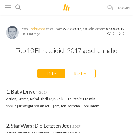
LOGIN
von
FischBohne
erstellt am
26.12.2017
, aktualisiert am
07.05.2019
0
0
10 Einträge
Top 10 Filme, die ich 2017 gesehen habe
Liste
Raster
1. Baby Driver
(2017)
Action, Drama, Krimi, Thriller, Musik
Laufzeit: 115 min
Von
Edgar Wright
mit
Ansel Elgort, Jon Bernthal, Jon Hamm
2. Star Wars: Die Letzten Jedi
(2017)
Action, Abenteuer, Fantasy
Laufzeit: 150 min