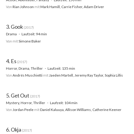
Von
Rian Johnson
mit
Mark Hamill, Carrie Fisher, Adam Driver
3. Gook
(2017)
Drama
Laufzeit: 94 min
Von
mit
Simone Baker
4. Es
(2017)
Horror, Drama, Thriller
Laufzeit: 135 min
Von
Andrés Muschietti
mit
Jaeden Martell, Jeremy Ray Taylor, Sophia Lillis
5. Get Out
(2017)
Mystery, Horror, Thriller
Laufzeit: 104 min
Von
Jordan Peele
mit
Daniel Kaluuya, Allison Williams, Catherine Keener
6. Okja
(2017)