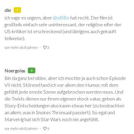
dkr
5
ich sage es ungern, aber
@siBBe
‍ hat recht. Der film ist
großteils einfach sehr uninteressant, der religiöse eifer der
US-kritiker ist erschreckend (und übrigens auch gekauft
teilweise).
vor mehr als 8 Jahren
2
Noergolas
9
Bin da ganz bei sibbe, aber ich mochte ja auch schon Episode
VII nicht. Störend fand ich vor allem den Humor, mit dem
gefühlt jede ernste Szene aufgebrochen werden muss. Und
die Twists dienen nur ihrem eigenen shock value, geben als
Story-Entscheidungen also kaum etwas her (zu beobachten
an allem, was in Snokes Thronsaal passiert). So egal und
Marvel-ig hat sich Star Wars noch nie angefühlt.
vor mehr als 8 Jahren
4