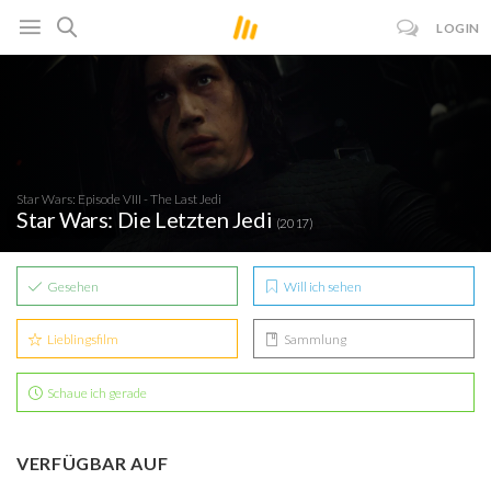
LOGIN
Star Wars: Episode VIII - The Last Jedi
Star Wars: Die Letzten Jedi
(2017)
Gesehen
Will ich sehen
Lieblingsfilm
Sammlung
Schaue ich gerade
VERFÜGBAR AUF