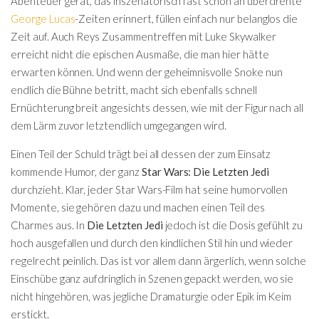
Abenteuer gerät, das inszenatorisch fast schon an überdrehte
George Lucas
-Zeiten erinnert, füllen einfach nur belanglos die
Zeit auf. Auch Reys Zusammentreffen mit Luke Skywalker
erreicht nicht die epischen Ausmaße, die man hier hätte
erwarten können. Und wenn der geheimnisvolle Snoke nun
endlich die Bühne betritt, macht sich ebenfalls schnell
Ernüchterung breit angesichts dessen, wie mit der Figur nach all
dem Lärm zuvor letztendlich umgegangen wird.
Einen Teil der Schuld trägt bei all dessen der zum Einsatz
kommende Humor, der ganz
Star Wars: Die Letzten Jedi
durchzieht. Klar, jeder Star Wars-Film hat seine humorvollen
Momente, sie gehören dazu und machen einen Teil des
Charmes aus. In
Die Letzten Jedi
jedoch ist die Dosis gefühlt zu
hoch ausgefallen und durch den kindlichen Stil hin und wieder
regelrecht peinlich. Das ist vor allem dann ärgerlich, wenn solche
Einschübe ganz aufdringlich in Szenen gepackt werden, wo sie
nicht hingehören, was jegliche Dramaturgie oder Epik im Keim
erstickt.