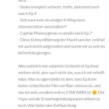
nicht.
- Snoke komplett verheizt. Hoffe, da kommt noch
was in Ep.9
- Seit wann kein ein einziger X-Wing einen
Sternzerstörer ausschalten??
- Captain Phasma genau so unnütz wie in Ep.7
- Diese Entmystifizierung der Macht und der Jedi hat
mir auch leicht aufgestoßen und wurde mir zu sehr ins
lächerliche gezogen.
Alles natürlich rein subjektiv! Schlecht ist Ep.8 bei
weitem nicht, aber auch nicht das, was ich mir erhofft
habe. Was zu sagen bleibt ist aber, dass Ep.8 der
bisher schlechteste Film von Rian Johnson ist...und
das tut weh, vorallem weil es STAR WARS ist
Der
Hype und die Erwartungshaltung waren einfach zu
hoch. War leider eine Enttäuschung.