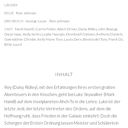
LÄNDER
REGIE
Rian Johnson
DREHBUCH
George Lucas
Rian Johnson
CAST
Mark Hamill
,
Carrie Fisher
,
Adam Driver
,
Daisy Ridley
,
John Boyega
,
Oscar Isaac
,
Andy Serkis
,
Lupita Nyong'o
,
Domhnall Gleeson
,
Anthony Daniels
,
Gwendoline Christie
,
Kelly Marie Tran
,
Laura Dern
,
Benicio del Toro
,
Frank Oz
,
Billie Lourd
INHALT
Rey (Daisy Ridley), mit den Erfahrungen ihres ersten großen
Abenteuers in den Knochen, geht bei Luke Skywalker (Mark
Hamill) auf dem Inselplaneten Ahch-To in die Lehre. Luke ist der
letzte Jedi, der letzte Vertreter des Ordens, auf dem die
Hoffnung ruht, dass Frieden in der Galaxis einkehrt. Doch die
Schergen der Ersten Ordnung lassen Meister und Schülerin in