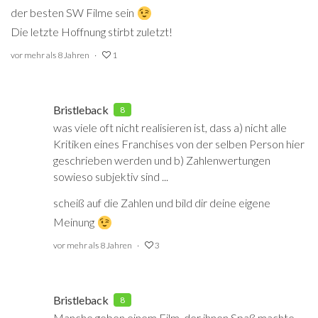
der besten SW Filme sein
Die letzte Hoffnung stirbt zuletzt!
vor mehr als 8 Jahren
1
Bristleback
8
was viele oft nicht realisieren ist, dass a) nicht alle
Kritiken eines Franchises von der selben Person hier
geschrieben werden und b) Zahlenwertungen
sowieso subjektiv sind ...
scheiß auf die Zahlen und bild dir deine eigene
Meinung
vor mehr als 8 Jahren
3
Bristleback
8
Manche geben einem Film, der ihnen Spaß machte