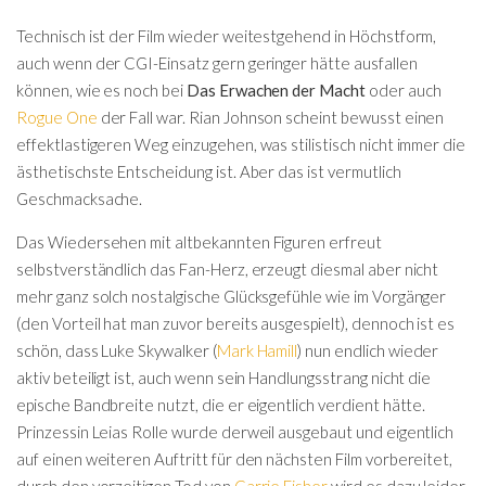
Technisch ist der Film wieder weitestgehend in Höchstform,
auch wenn der CGI-Einsatz gern geringer hätte ausfallen
können, wie es noch bei
Das Erwachen der Macht
oder auch
Rogue One
der Fall war. Rian Johnson scheint bewusst einen
effektlastigeren Weg einzugehen, was stilistisch nicht immer die
ästhetischste Entscheidung ist. Aber das ist vermutlich
Geschmacksache.
Das Wiedersehen mit altbekannten Figuren erfreut
selbstverständlich das Fan-Herz, erzeugt diesmal aber nicht
mehr ganz solch nostalgische Glücksgefühle wie im Vorgänger
(den Vorteil hat man zuvor bereits ausgespielt), dennoch ist es
schön, dass Luke Skywalker (
Mark Hamill
) nun endlich wieder
aktiv beteiligt ist, auch wenn sein Handlungsstrang nicht die
epische Bandbreite nutzt, die er eigentlich verdient hätte.
Prinzessin Leias Rolle wurde derweil ausgebaut und eigentlich
auf einen weiteren Auftritt für den nächsten Film vorbereitet,
durch den vorzeitigen Tod von
Carrie Fisher
wird es dazu leider