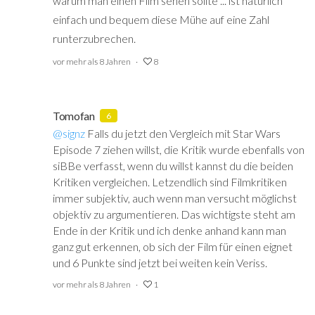
warum man einen Film sehen sollte ... ist natürlich
einfach und bequem diese Mühe auf eine Zahl
runterzubrechen.
vor mehr als 8 Jahren
8
Tomofan
6
@signz
‍ Falls du jetzt den Vergleich mit
Star Wars
Episode 7 ziehen willst, die Kritik wurde ebenfalls von
siBBe verfasst, wenn du willst kannst du die beiden
Kritiken vergleichen. Letzendlich sind Filmkritiken
immer subjektiv, auch wenn man versucht möglichst
objektiv zu argumentieren. Das wichtigste steht am
Ende in der Kritik und ich denke anhand kann man
ganz gut erkennen, ob sich der Film für einen eignet
und 6 Punkte sind jetzt bei weiten kein Veriss.
vor mehr als 8 Jahren
1