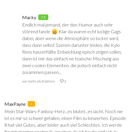
Macky
7.5
Endlich mal jemand, der den Humor auch sehr
störend fande
Klar da waren echt lustige Gags
dabei, aber wenn die Atmosphäre so locker wird,
dass dann selbst Szenen darunter leiden, die Kylo
Rens hasserfüllte Entwicklung episch zeigen sollen,
dann ist mir das einfach ne toxische Mischung aus
zwei coolen Elementen, die jedoch einfach nicht
zusammen passen...
vor mehr als 8 Jahren
2
MaxPayne
4
Mein Star-Wars-Fanboy-Herz...es blutet...es lacht. Noch nie
ist es mir so schwer gefallen, einen Film zu bewerten. Episode
8 hat viel Gutes, aber leider auch viel Schlechtes. Ich werde
ihn mir morgen nochmals ansehen, da ich heute einfach zu