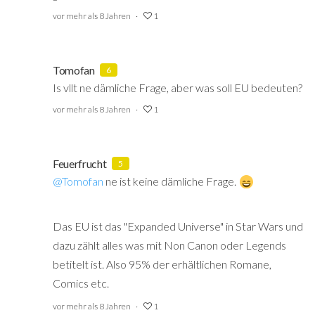
vor mehr als 8 Jahren
1
Tomofan
6
Is vllt ne dämliche Frage, aber was soll EU bedeuten?
vor mehr als 8 Jahren
1
Feuerfrucht
5
@Tomofan
‍ ne ist keine dämliche Frage.
Das EU ist das "Expanded Universe" in Star Wars und
dazu zählt alles was mit Non Canon oder Legends
betitelt ist. Also 95% der erhältlichen Romane,
Comics etc.
vor mehr als 8 Jahren
1