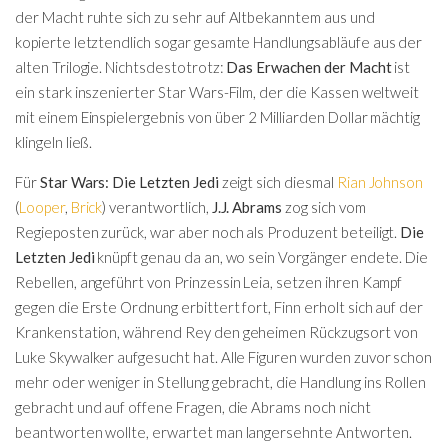
der Macht ruhte sich zu sehr auf Altbekanntem aus und
kopierte letztendlich sogar gesamte Handlungsabläufe aus der
alten Trilogie. Nichtsdestotrotz:
Das Erwachen der Macht
ist
ein stark inszenierter Star Wars-Film, der die Kassen weltweit
mit einem Einspielergebnis von über 2 Milliarden Dollar mächtig
klingeln ließ.
Für
Star Wars: Die Letzten Jedi
zeigt sich diesmal
Rian Johnson
(
Looper
,
Brick
) verantwortlich,
J.J. Abrams
zog sich vom
Regieposten zurück, war aber noch als Produzent beteiligt.
Die
Letzten Jedi
knüpft genau da an, wo sein Vorgänger endete. Die
Rebellen, angeführt von Prinzessin Leia, setzen ihren Kampf
gegen die Erste Ordnung erbittert fort, Finn erholt sich auf der
Krankenstation, während Rey den geheimen Rückzugsort von
Luke Skywalker aufgesucht hat. Alle Figuren wurden zuvor schon
mehr oder weniger in Stellung gebracht, die Handlung ins Rollen
gebracht und auf offene Fragen, die Abrams noch nicht
beantworten wollte, erwartet man langersehnte Antworten.