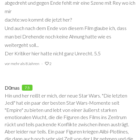
abgedreht und gegen Ende fehlt mir eine Szene mit Rey wo ich
mir
dachte:wo kommt die jetzt her?
Und auch nach dem Ende von diesem Film glaube ich, dass
man bei Drehende noch keine Ahnung hatte wie es
weitergeht soll...
Der Kritiker hier hatte nicht ganz Unrecht. 5.5
vor mehr als 8 Jahren
2
D0mas
7.5
Hin und her reißt er mich, der neue Star Wars. "Die letzten
Jedi" hat ein paar der besten Star Wars-Momente seit
"Empire" zu bieten und lebt von einer äußerst starken
emotionalen Wucht, die die Figuren des Films ins Zentrum
rückt und teils packende Konflikte zwischen ihnen austrägt.
Aber leider nur teils. Ein paar Figuren kriegen Alibi-Plotlines,
die dann auch noch sehr viel Zeit von der Uhr nehmen und die