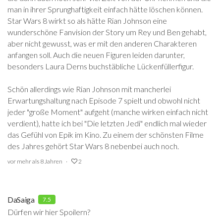
man in ihrer Sprunghaftigkeit einfach hätte löschen können.
Star Wars 8 wirkt so als hätte Rian Johnson eine
wunderschöne Fanvision der Story um Rey und Ben gehabt,
aber nicht gewusst, was er mit den anderen Charakteren
anfangen soll. Auch die neuen Figuren leiden darunter,
besonders Laura Derns buchstäbliche Lückenfüllerfigur.
Schön allerdings wie Rian Johnson mit mancherlei
Erwartungshaltung nach Episode 7 spielt und obwohl nicht
jeder "große Moment" aufgeht (manche wirken einfach nicht
verdient), hatte ich bei "Die letzten Jedi" endlich mal wieder
das Gefühl von Epik im Kino. Zu einem der schönsten Filme
des Jahres gehört Star Wars 8 nebenbei auch noch.
vor mehr als 8 Jahren
2
DaSaiga
7.5
Dürfen wir hier Spoilern?