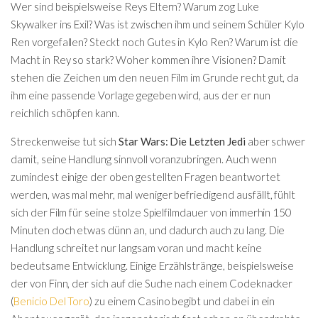
Wer sind beispielsweise Reys Eltern? Warum zog Luke
Skywalker ins Exil? Was ist zwischen ihm und seinem Schüler Kylo
Ren vorgefallen? Steckt noch Gutes in Kylo Ren? Warum ist die
Macht in Rey so stark? Woher kommen ihre Visionen? Damit
stehen die Zeichen um den neuen Film im Grunde recht gut, da
ihm eine passende Vorlage gegeben wird, aus der er nun
reichlich schöpfen kann.
Streckenweise tut sich
Star Wars: Die Letzten Jedi
aber schwer
damit, seine Handlung sinnvoll voranzubringen. Auch wenn
zumindest einige der oben gestellten Fragen beantwortet
werden, was mal mehr, mal weniger befriedigend ausfällt, fühlt
sich der Film für seine stolze Spielfilmdauer von immerhin 150
Minuten doch etwas dünn an, und dadurch auch zu lang. Die
Handlung schreitet nur langsam voran und macht keine
bedeutsame Entwicklung. Einige Erzählstränge, beispielsweise
der von Finn, der sich auf die Suche nach einem Codeknacker
(
Benicio Del Toro
) zu einem Casino begibt und dabei in ein