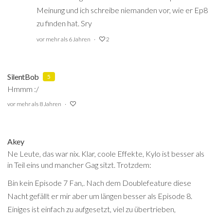
Meinung und ich schreibe niemanden vor, wie er Ep8
zu finden hat. Sry
vor mehr als 6 Jahren
2
SilentBob
5
Hmmm :/
vor mehr als 8 Jahren
Akey
Ne Leute, das war nix. Klar, coole Effekte, Kylo ist besser als
in Teil eins und mancher Gag sitzt. Trotzdem:
Bin kein Episode 7 Fan,. Nach dem Doublefeature diese
Nacht gefällt er mir aber um längen besser als Episode 8.
Einiges ist einfach zu aufgesetzt, viel zu übertrieben,