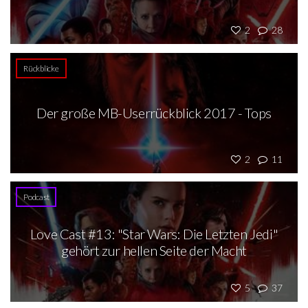
2
28
Rückblicke
Der große MB-Userrückblick 2017 - Tops
2
11
Podcast
Love Cast #13: "Star Wars: Die Letzten Jedi"
gehört zur hellen Seite der Macht
5
37