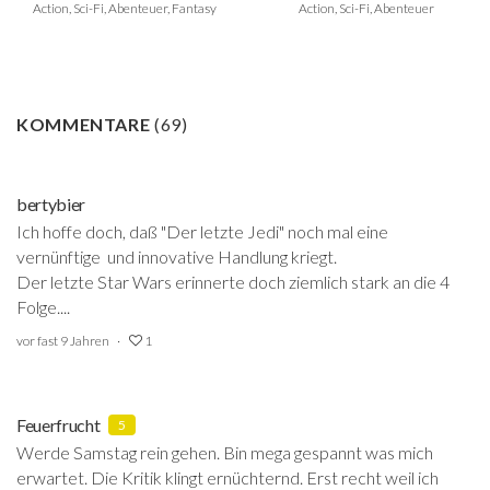
Action, Sci-Fi, Abenteuer, Fantasy
Action, Sci-Fi, Abenteuer
KOMMENTARE
(
69
)
bertybier
Ich hoffe doch, daß "Der letzte Jedi" noch mal eine
vernünftige und innovative Handlung kriegt.
Der letzte Star Wars erinnerte doch ziemlich stark an die 4
Folge....
vor fast 9 Jahren
1
Feuerfrucht
5
Werde Samstag rein gehen. Bin mega gespannt was mich
erwartet. Die Kritik klingt ernüchternd. Erst recht weil ich