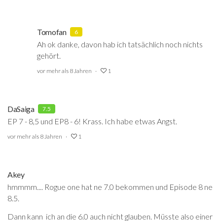
Tomofan
6
Ah ok danke, davon hab ich tatsächlich noch nichts
gehört.
vor mehr als 8 Jahren
1
DaSaiga
7.5
EP 7 - 8,5 und EP8 - 6! Krass. Ich habe etwas Angst.
vor mehr als 8 Jahren
1
Akey
hmmmm.... Rogue one hat ne 7.0 bekommen und Episode 8 ne
8.5.
Dann kann ich an die 6.0 auch nicht glauben. Müsste also einer