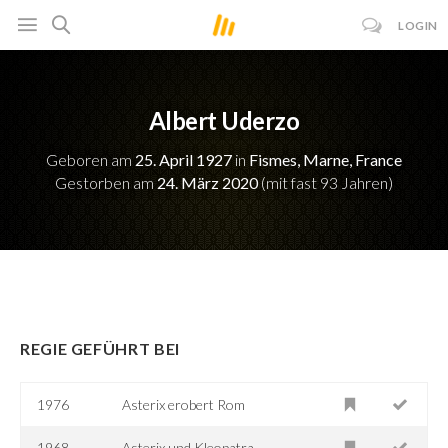
LOGIN
Albert Uderzo
Geboren am
25. April 1927
in
Fismes, Marne, France
Gestorben am
24. März 2020
(mit fast 93 Jahren)
REGIE GEFÜHRT BEI
1976
Asterix erobert Rom
1968
Asterix und Kleopatra