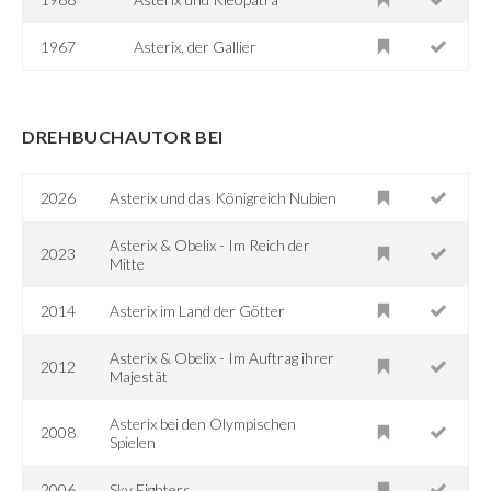
1967
Asterix, der Gallier
DREHBUCHAUTOR BEI
2026
Asterix und das Königreich Nubien
Asterix & Obelix - Im Reich der
2023
Mitte
2014
Asterix im Land der Götter
Asterix & Obelix - Im Auftrag ihrer
2012
Majestät
Asterix bei den Olympischen
2008
Spielen
2006
Sky Fighters