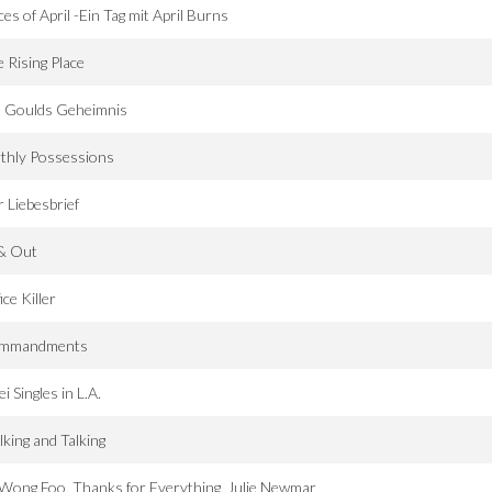
ces of April -Ein Tag mit April Burns
 Rising Place
e Goulds Geheimnis
thly Possessions
 Liebesbrief
 & Out
ice Killer
mmandments
i Singles in L.A.
king and Talking
Wong Foo, Thanks for Everything, Julie Newmar