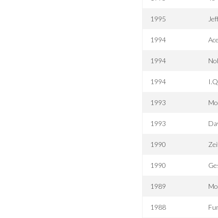
1995
Jef
1994
Ace
1994
Nob
1994
I.Q
1993
Mo
1993
Da
1990
Zei
1990
Ges
1989
Mon
1988
Fu