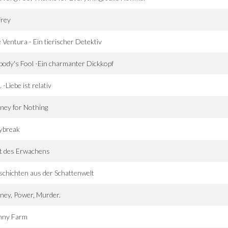
frey
 Ventura - Ein tierischer Detektiv
ody's Fool -Ein charmanter Dickkopf
. -Liebe ist relativ
ney for Nothing
ybreak
t des Erwachens
chichten aus der Schattenwelt
ey, Power, Murder.
nny Farm