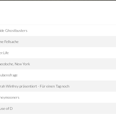
ide Ghostbusters
ne Fellsache
er.Life
necdoche, New York
aubensfrage
ah Winfrey präsentiert - Für einen Tag noch
neymooners
use of D