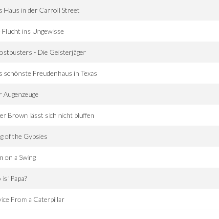
 Haus in der Carroll Street
 Flucht ins Ungewisse
stbusters - Die Geisterjäger
s schönste Freudenhaus in Texas
r Augenzeuge
er Brown lässt sich nicht bluffen
g of the Gypsies
n on a Swing
is' Papa?
ice From a Caterpillar