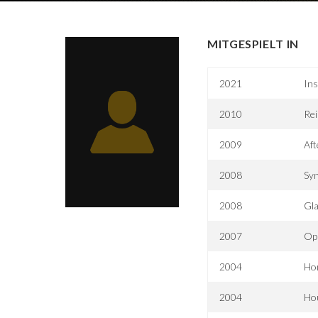
MITGESPIELT IN
2021
Ins
2010
Rei
2009
Aft
2008
Sy
2008
Gl
2007
Opr
2004
Ho
2004
Ho