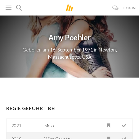
LOGIN
Amy Poehler
Geboren am
16. September 1971
in
Newton,
Massachusetts, USA
REGIE GEFÜHRT BEI
2021
Moxie
2019
Wine Country