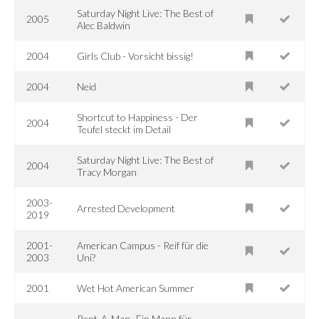
Saturday Night Live: The Best of
2005
Alec Baldwin
2004
Girls Club - Vorsicht bissig!
2004
Neid
Shortcut to Happiness - Der
2004
Teufel steckt im Detail
Saturday Night Live: The Best of
2004
Tracy Morgan
2003-
Arrested Development
2019
2001-
American Campus - Reif für die
2003
Uni?
2001
Wet Hot American Summer
Rent-A-Man -Ein Mann für