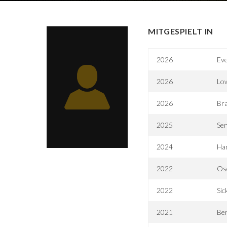
MITGESPIELT IN
2026
Eve
2026
Low
2026
Br
2025
Sen
2024
Han
2022
Os
2022
Sic
2021
Be