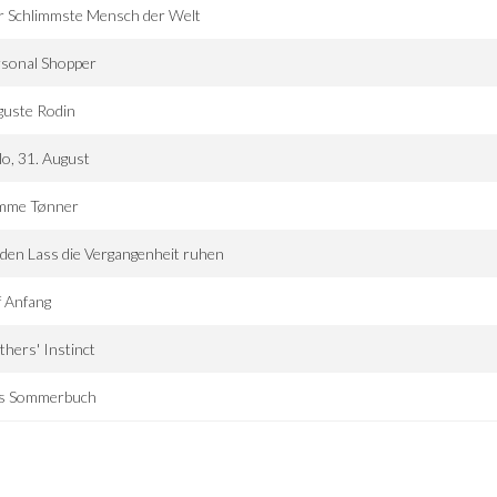
r Schlimmste Mensch der Welt
rsonal Shopper
guste Rodin
o, 31. August
mme Tønner
den Lass die Vergangenheit ruhen
 Anfang
hers' Instinct
s Sommerbuch