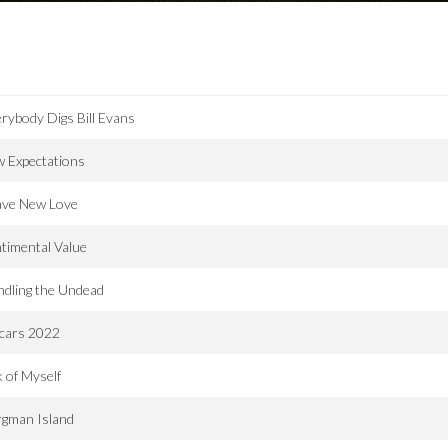
rybody Digs Bill Evans
 Expectations
ave New Love
timental Value
dling the Undead
cars 2022
k of Myself
rgman Island