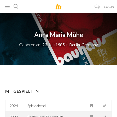
LOGIN
Anna Maria Mühe
Geboren am
23. Juli 1985
in
Berlin, Germany
MITGESPIELT IN
2024
Spieleabend
2023
Sophia, der Tod und ich