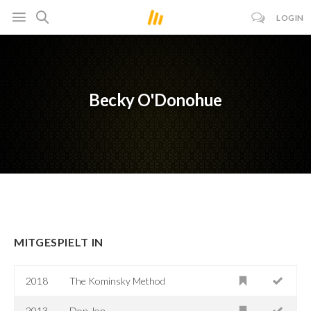
LOGIN
Becky O'Donohue
MITGESPIELT IN
2018
The Kominsky Method
2013
Don Jon