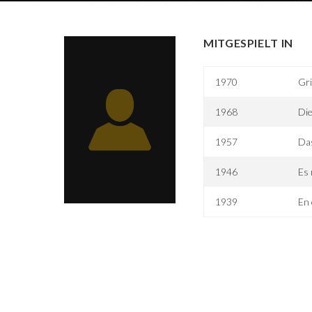
MITGESPIELT IN
1970
Gri
1968
Die
1957
Das
1946
Es 
1939
En 