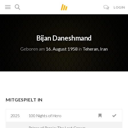
LOGIN
Bijan Daneshmand
Geboren am
16. August 1958
in
Teheran, Iran
MITGESPIELT IN
2025
100 Nights of Hero
Prince of Persia: The Lost Crown