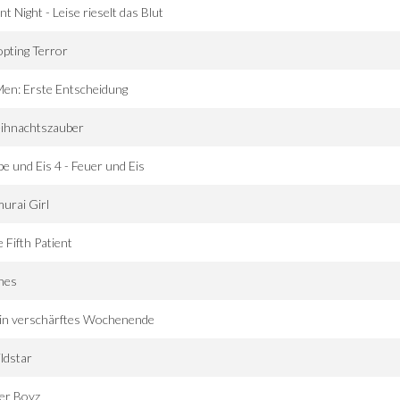
ent Night - Leise rieselt das Blut
pting Terror
en: Erste Entscheidung
ihnachtszauber
be und Eis 4 - Feuer und Eis
urai Girl
 Fifth Patient
nes
in verschärftes Wochenende
ldstar
er Boyz