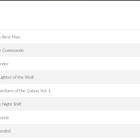
e Best Man
e Commando
nder
ghter of the Wolf
rdians of the Galaxy Vol. 1
 Night Shift
eerie
randed