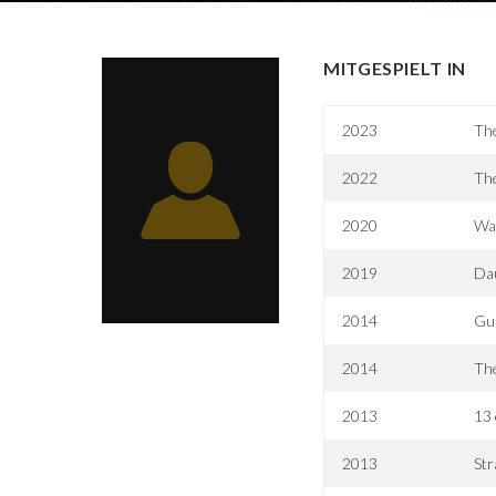
MITGESPIELT IN
2023
Th
2022
Th
2020
Wa
2019
Dau
2014
Gua
2014
The
2013
13 
2013
St