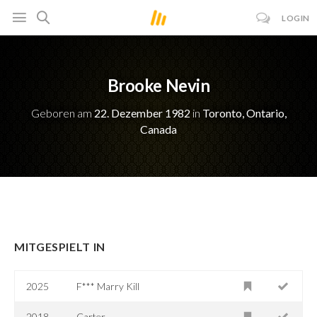
LOGIN
Brooke Nevin
Geboren am
22. Dezember 1982
in
Toronto, Ontario,
Canada
MITGESPIELT IN
2025
F*** Marry Kill
2018
Carter