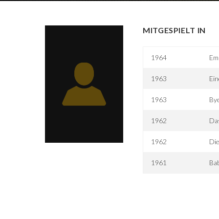
MITGESPIELT IN
1964
Emi
1963
Ein
1963
Bye
1962
Da
1962
Di
1961
Bab