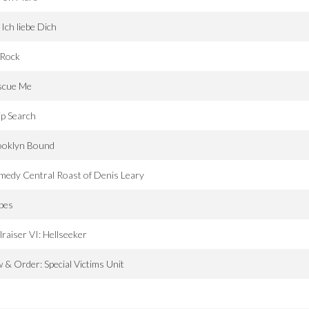
. Ich liebe Dich
 Rock
scue Me
ip Search
ooklyn Bound
edy Central Roast of Denis Leary
pes
lraiser VI: Hellseeker
 & Order: Special Victims Unit