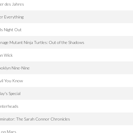
er des Jahres
er Everything
ls Night Out
nage Mutant Ninja Turtles: Out of the Shadows
hn Wick
ooklyn Nine-Nine
vil You Know
ay's Special
interheads
minator: The Sarah Connor Chronicles
e on Mars