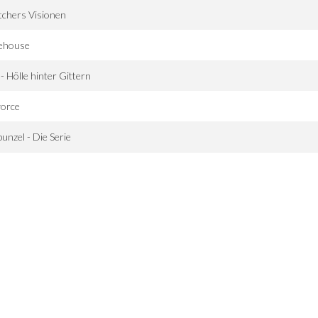
tchers Visionen
rehouse
- Hölle hinter Gittern
vorce
unzel - Die Serie