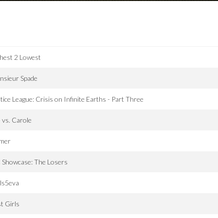
hest 2 Lowest
nsieur Spade
tice League: Crisis on Infinite Earths - Part Three
 vs. Carole
lmer
 Showcase: The Losers
ls5eva
t Girls