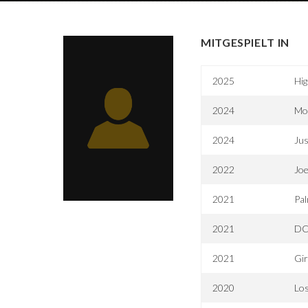
MITGESPIELT IN
2025
Hig
2024
Mo
2024
Jus
2022
Joe
2021
Pa
2021
DC
2021
Gir
2020
Los