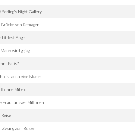
 Serling's Night Gallery
e Brücke von Remagen
 Littlest Angel
 Mann wird gejagt
nnt Paris?
n ist auch eine Blume
dt ohne Mitleid
e Frau für zwei Millionen
 Reise
r Zwang zum Bösen