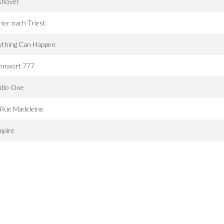
shover
ier nach Triest
ything Can Happen
nnwort 777
udio One
 Rue Madeleine
mpire