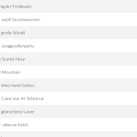
ig der Freibeuter
e zwölf Geschworenen
 große Schuld
 Junggesellenparty
 Scarlet Hour
e Mountain
 linke Hand Gottes
 Caine war ihr Schicksal
 gebrochene Lanze
 silberne Kelch