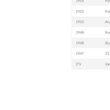
1954
Pu
1952
Kur
1952
An
1948
Ke
1948
St
1947
13
(TV
Va