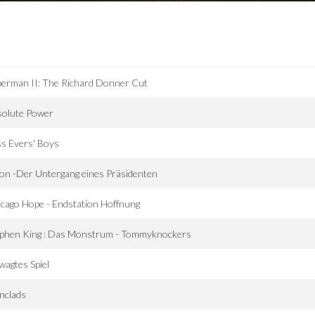
erman II: The Richard Donner Cut
solute Power
s Evers' Boys
on -Der Untergang eines Präsidenten
cago Hope - Endstation Hoffnung
ephen King : Das Monstrum - Tommyknockers
agtes Spiel
nclads