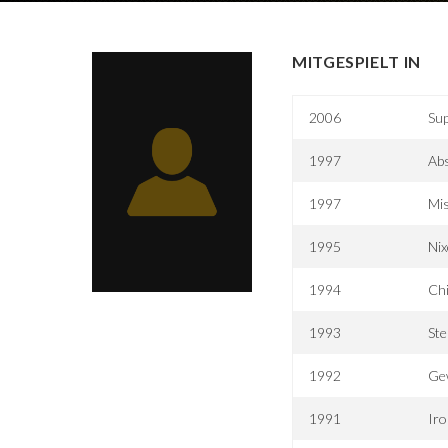
MITGESPIELT IN
2006
Sup
1997
Ab
1997
Mis
1995
Nix
1994
Chi
1993
St
1992
Gew
1991
Iro