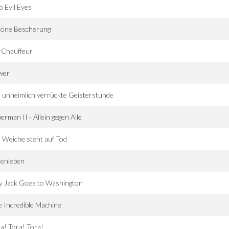
 Evil Eyes
höne Bescherung
 Chauffeur
wer
 unheimlich verrückte Geisterstunde
erman II - Allein gegen Alle
 Weiche steht auf Tod
nenleben
ly Jack Goes to Washington
 Incredible Machine
a! Tora! Tora!