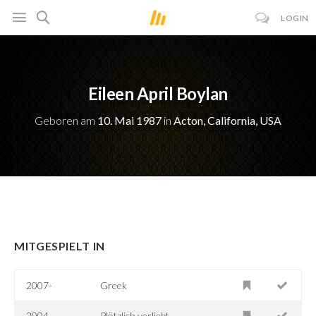
LOGIN
Eileen April Boylan
Geboren am
10. Mai 1987
in
Acton, California, USA
MITGESPIELT IN
2007-
Greek
2004
Plötzlich verliebt