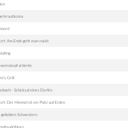
lon
uerkrautkoma
fmord
ort: Am Ende geht man nackt
dafing
weinskopf al dente
i's Grill
nbach - Schicksal eines Dorfes
ort: Der Himmel ist ein Platz auf Erden
 geliebten Schwestern
mpfnudelblues