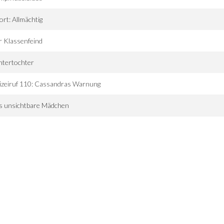
ort: Allmächtig
 Klassenfeind
ntertochter
izeiruf 110: Cassandras Warnung
s unsichtbare Mädchen