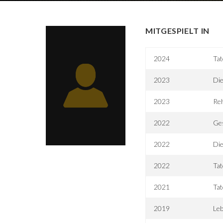
MITGESPIELT IN
2024
Tat
2023
Die
2023
Re
2022
Ge
2022
Die
2022
Ta
2021
Tat
2019
Leb