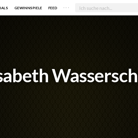
. . .
IALS
GEWINNSPIELE
FEED
isabeth Wassersch