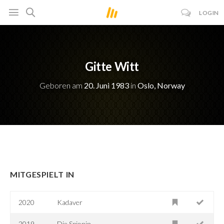
LOGIN
Gitte Witt
Geboren am
20. Juni 1983
in
Oslo, Norway
MITGESPIELT IN
2020
Kadaver
2019
Die Spionin