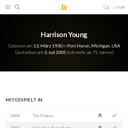
LOGIN
Harrison Young
Geboren am
13. März 1930
in
Port Huron, Michigan, USA
Gestorben am
3. Juli 2005
(mit mehr als 75 Jahren)
MITGESPIELT IN
2008
The Flyboys
2005
Kiss, Kiss, Bang, Bang