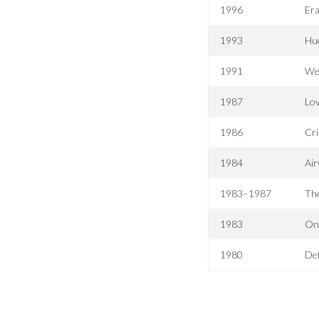
1996
Er
1993
Hu
1991
We
1987
Lo
1986
Cr
1984
Air
1983–1987
Th
1983
On
1980
Def