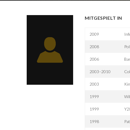
MITGESPIELT IN
2009
Inf
2008
Pol
2006
Ba
2003–2010
Co
2003
Kin
1999
Wi
1999
Y2
1998
Pa