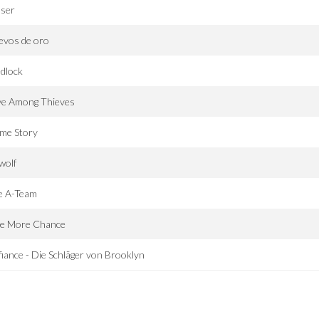
aser
evos de oro
dlock
ve Among Thieves
ime Story
wolf
e A-Team
e More Chance
iance - Die Schläger von Brooklyn