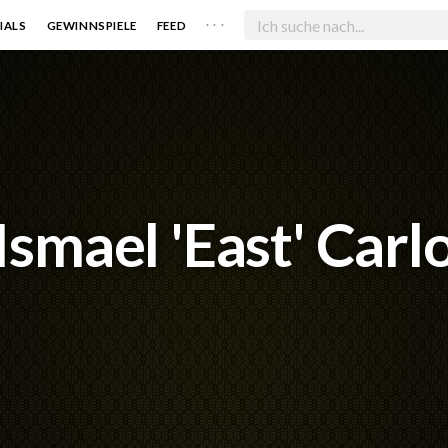
. . .
IALS
GEWINNSPIELE
FEED
Ismael 'East' Carl