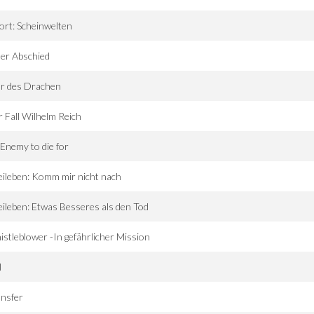
ort: Scheinwelten
ller Abschied
hr des Drachen
 Fall Wilhelm Reich
Enemy to die for
ileben: Komm mir nicht nach
ileben: Etwas Besseres als den Tod
stleblower -In gefährlicher Mission
l
nsfer