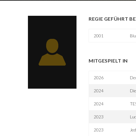
REGIE GEFÜHRT BE
2001
Blu
MITGESPIELT IN
2026
De
2024
Die
2024
TE
2023
Lu
2023
Jed