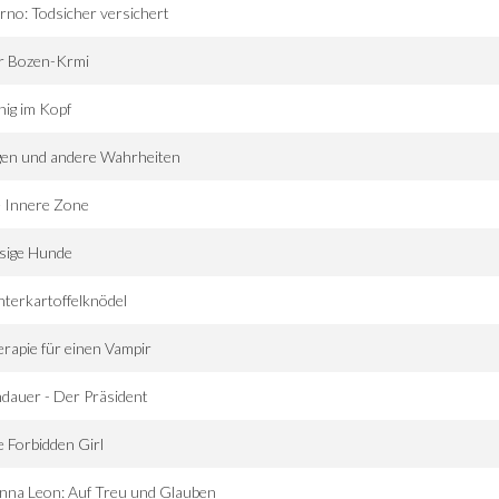
rno: Todsicher versichert
r Bozen-Krmi
ig im Kopf
gen und andere Wahrheiten
e Innere Zone
sige Hunde
terkartoffelknödel
rapie für einen Vampir
dauer - Der Präsident
 Forbidden Girl
nna Leon: Auf Treu und Glauben