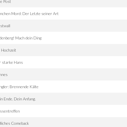
lle Post
chen Mord: Der Letzte seiner Art
stwall
denberg! Mach dein Ding
 Hochzeit
r starke Hans
nnes
gler: Brennende Kälte
n Ende. Dein Anfang.
ssentreffen
dliches Comeback