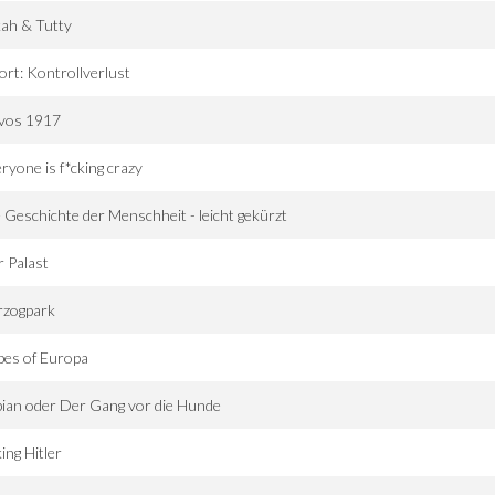
ah & Tutty
ort: Kontrollverlust
vos 1917
ryone is f*cking crazy
 Geschichte der Menschheit - leicht gekürzt
 Palast
rzogpark
bes of Europa
ian oder Der Gang vor die Hunde
ing Hitler