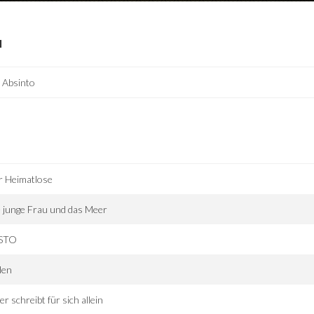
I
 Absinto
r Heimatlose
 junge Frau und das Meer
STO
den
er schreibt für sich allein