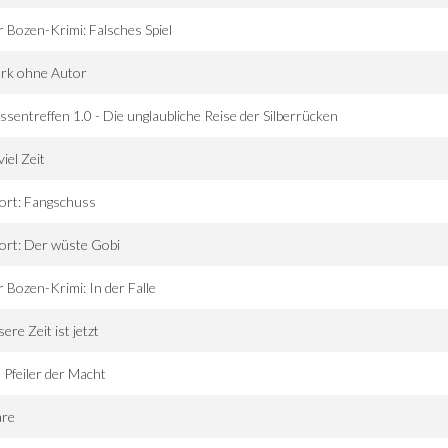
 Bozen-Krimi: Falsches Spiel
rk ohne Autor
ssentreffen 1.0 - Die unglaubliche Reise der Silberrücken
viel Zeit
ort: Fangschuss
ort: Der wüste Gobi
 Bozen-Krimi: In der Falle
ere Zeit ist jetzt
 Pfeiler der Macht
are