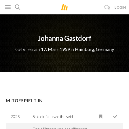
LOGIN
Johanna Gastdorf
Geboren am
17. März 1959
in
Hamburg, Germany
MITGESPIELT IN
2025
Seid einfach wie ihr seid
Das Märchen von der silbernen