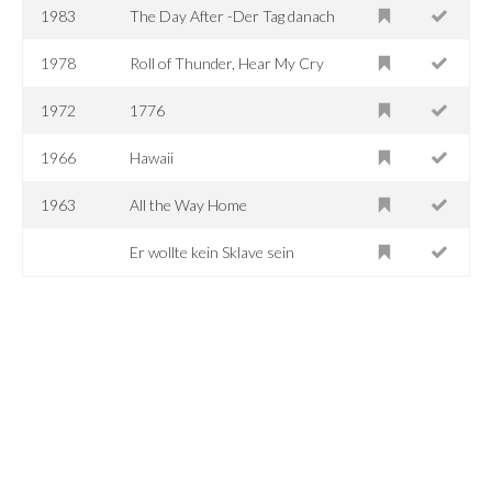
1983
The Day After -Der Tag danach
1978
Roll of Thunder, Hear My Cry
1972
1776
1966
Hawaii
1963
All the Way Home
Er wollte kein Sklave sein