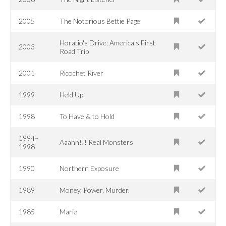
2005
The Notorious Bettie Page
Horatio's Drive: America's First
2003
Road Trip
2001
Ricochet River
1999
Held Up
1998
To Have & to Hold
1994–
Aaahh!!! Real Monsters
1998
1990
Northern Exposure
1989
Money, Power, Murder.
1985
Marie