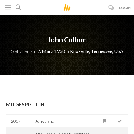
LOGIN
John Cullum
Geboren am
2. März 1930
in
Knoxville, Tennessee, USA
MITGESPIELT IN
2019
Jungleland
The Untold Tales of Armistead