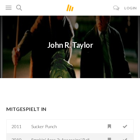
LOGIN
John R. Taylor
MITGESPIELT IN
2011
Sucker Punch
2010
Smokin' Aces 2: Assassins' Ball