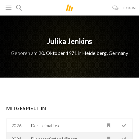
LOGIN
Julika Jenkins
Geboren am
20. Oktober 1971
in
Heidelberg, Germany
MITGESPIELT IN
2026
Der Heimatlose
2024
Die geschützten Männer