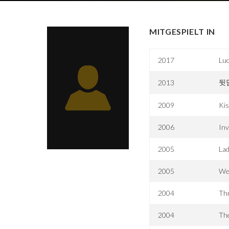
MITGESPIELT IN
2017
Lu
뒷
2013
2009
Kis
2006
Inv
2005
La
2005
We
2004
Thr
2004
Th