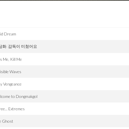
cid Dream
담화: 감독이 미쳤어요
s Me, Kill Me
isible Waves
dy Vengeance
lcome to Dongmakgol
ee... Extremes
e Ghost