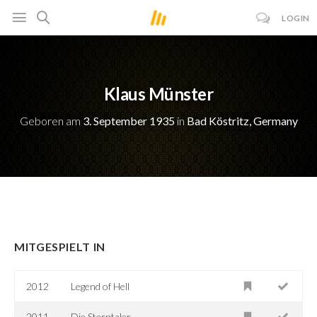
LOGIN
Klaus Münster
Geboren am
3. September 1935
in
Bad Köstritz, Germany
MITGESPIELT IN
2012
Legend of Hell
2011
Die Sterntaler