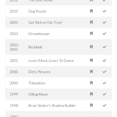
2010
Dog Pound
2005
Get Rich or Die Tryin'
2003
Dreamkeeper
2002–
Beyblade
2005
2001
Loves Music Loves To Dance
2000
Dirty Pictures
2000
Tribulation
1999
Killing Moon
1998
Bram Stoker's Shadow Builder
1997-