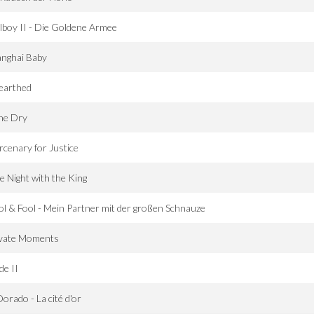
lboy II - Die Goldene Armee
anghai Baby
earthed
ne Dry
cenary for Justice
 Night with the King
l & Fool - Mein Partner mit der großen Schnauze
ivate Moments
de II
Dorado - La cité d'or