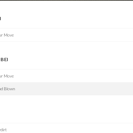
I
ur Move
BEI
ur Move
nd Blown
dirt