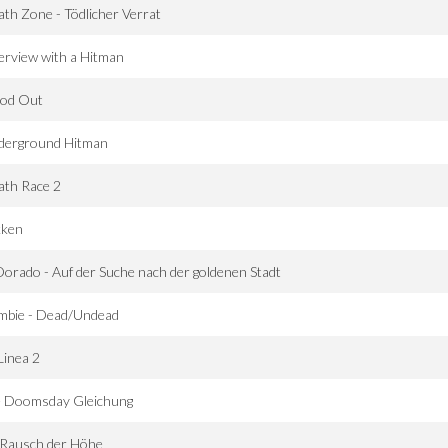
th Zone - Tödlicher Verrat
erview with a Hitman
ood Out
derground Hitman
ath Race 2
kken
Dorado - Auf der Suche nach der goldenen Stadt
mbie - Dead/Undead
Linea 2
e Doomsday Gleichung
 Rausch der Höhe