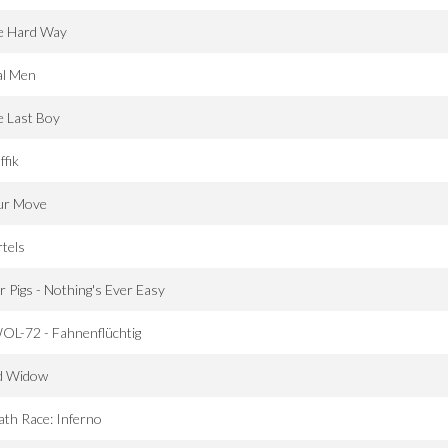
e Hard Way
al Men
e Last Boy
ffik
ur Move
tels
 Pigs - Nothing's Ever Easy
OL-72 - Fahnenflüchtig
d Widow
th Race: Inferno