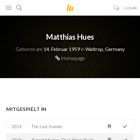
LOGIN
Matthias Hues
Geboren am
14. Februar 1959
in
Waltrop, Germany
Homepage
MITGESPIELT IN
2024
The Last Kumite
2018
Puppet Master: The Littlest Reich