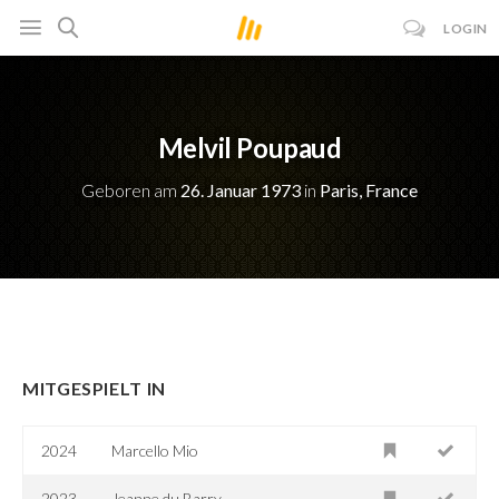
LOGIN
Melvil Poupaud
Geboren am
26. Januar 1973
in
Paris, France
MITGESPIELT IN
2024
Marcello Mio
2023
Jeanne du Barry