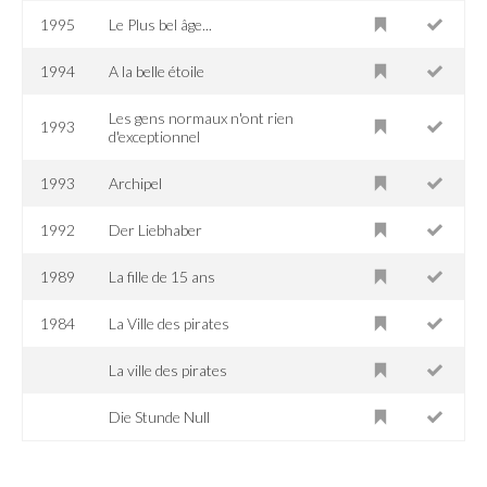
1995
Le Plus bel âge...
1994
A la belle étoile
Les gens normaux n'ont rien
1993
d'exceptionnel
1993
Archipel
1992
Der Liebhaber
1989
La fille de 15 ans
1984
La Ville des pirates
La ville des pirates
Die Stunde Null