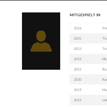
MITGESPIELT IN
2026
Pr
2025
Th
2023
Tin
2023
Me
2022
Ro
2020
Ru
2019
Mar
2019
Unb