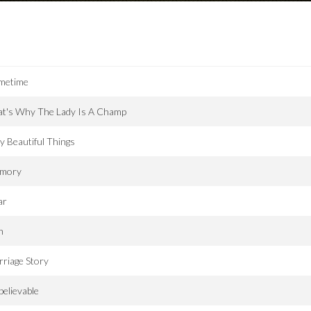
imetime
at's Why The Lady Is A Champ
y Beautiful Things
mory
ar
n
riage Story
elievable