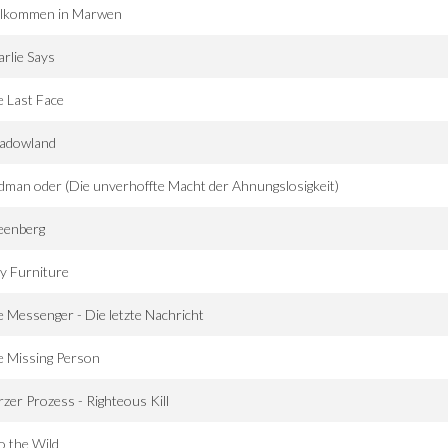
llkommen in Marwen
rlie Says
 Last Face
adowland
dman oder (Die unverhoffte Macht der Ahnungslosigkeit)
eenberg
y Furniture
 Messenger - Die letzte Nachricht
e Missing Person
zer Prozess - Righteous Kill
o the Wild