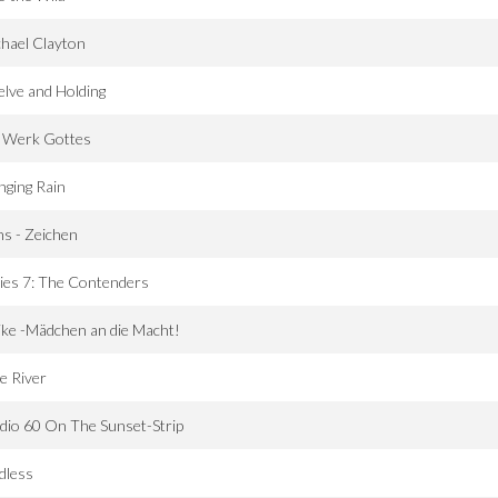
hael Clayton
lve and Holding
n Werk Gottes
nging Rain
ns - Zeichen
ies 7: The Contenders
ike -Mädchen an die Macht!
e River
dio 60 On The Sunset-Strip
dless