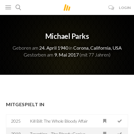
LOGIN
Michael Parks
Geboren am
24. April 1940
in
Corona, California, USA
Gestorben am
9. Mai 2017
(mit 77 Jahren)
MITGESPIELT IN
2025
Kill Bill: The Whole Bloody Affair
2019
Tarantino - The Bloody Genius