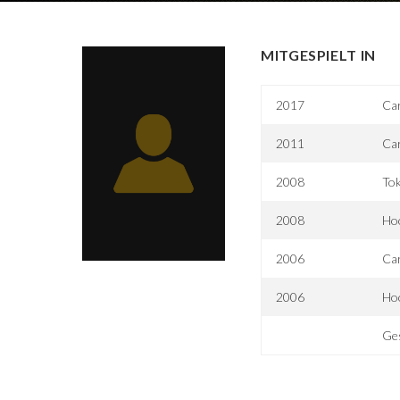
MITGESPIELT IN
2017
Car
2011
Ca
2008
To
2008
Hoo
2006
Ca
2006
Hoo
Ges