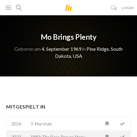
LOGIN
Mo Brings Plenty
Geboren am
4. September 1969
in
Pine Ridge, South
Dakota, USA
MITGESPIELT IN
2026
Y: Marshals
2023
1883: The Bass Reeves Story