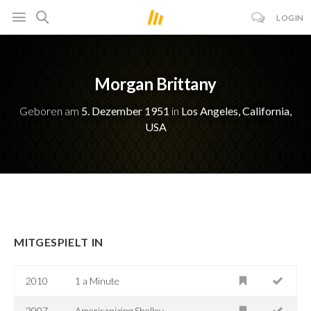
LOGIN
Morgan Brittany
Geboren am
5. Dezember 1951
in
Los Angeles, California,
USA
MITGESPIELT IN
2010
1 a Minute
2007
Americanizing Shelley