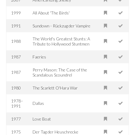
1999
All About 'The Birds'
1991
Sundown - Rückzug der Vampire
The World's Greatest Stunts: A
1988
Tribute to Hollywood Stuntmen
1987
Faeries
Perry Mason: The Case of the
1987
Scandalous Scoundrel
1980
The Scarlett O'Hara War
1978–
Dallas
1991
1977
Love Boat
1975
Der Tag der Heuschrecke