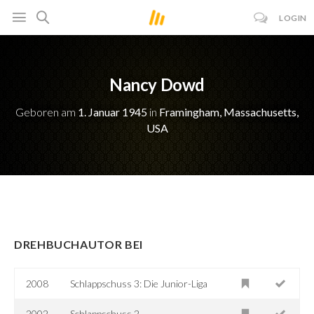
LOGIN
Nancy Dowd
Geboren am
1. Januar 1945
in
Framingham, Massachusetts,
USA
DREHBUCHAUTOR BEI
2008
Schlappschuss 3: Die Junior-Liga
2002
Schlappschuss 2