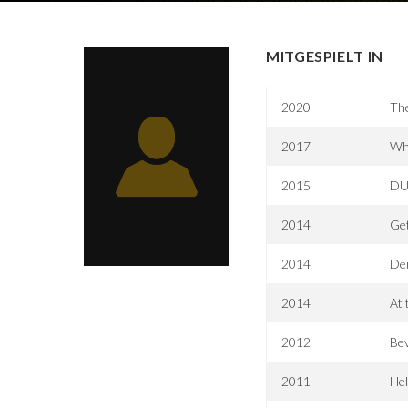
MITGESPIELT IN
2020
Th
2017
Wh
2015
DUF
2014
Get
2014
Der
2014
At 
2012
Bev
2011
Hel