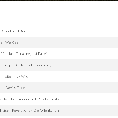
e Good Lord Bird
en We Rise
F - Hast Du keine, bist Du eine
 on Up - Die James Brown Story
 große Trip - Wild
the Devil's Door
erly Hills Chihuahua 3: Viva La Fiesta!
lraiser: Revelations - Die Offenbarung