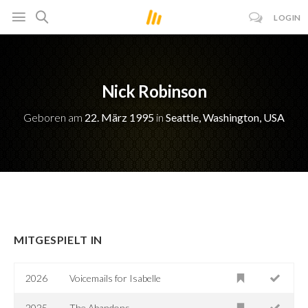
LOGIN
Nick Robinson
Geboren am
22. März 1995
in
Seattle, Washington, USA
MITGESPIELT IN
2026
Voicemails for Isabelle
2025
The Abandons