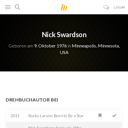
LOGIN
Nick Swardson
Geboren am
9. Oktober 1976
in
Minneapolis, Minnesota,
USA
DREHBUCHAUTOR BEI
2011
Bucky Larson: Born to Be a Star
Nick Swardson: Seriously, Who