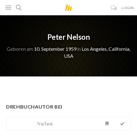
LOGIN
Peter Nelson
Geboren am
10. September 1959
in
Los Angeles, California,
USA
DREHBUCHAUTOR BEI
TripTank