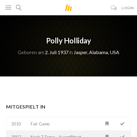
LOGIN
Polly Holliday
Geboren am
2. Juli 1937
in
Jasper, Alabama, USA
MITGESPIELT IN
2010
Fair Game
2007
Nach 7 Tagen - Ausgeflittert