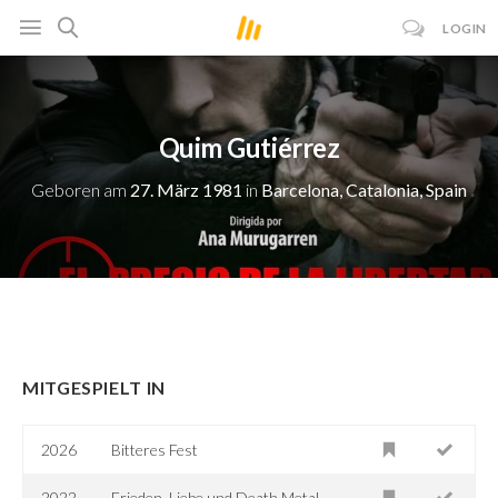
LOGIN
Quim Gutiérrez
Geboren am
27. März 1981
in
Barcelona, Catalonia, Spain
MITGESPIELT IN
2026
Bitteres Fest
2022
Frieden, Liebe und Death Metal