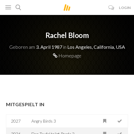
LOGIN
Rachel Bloom
Geboren am
3. April 1987
in
Los Angeles, California, USA
Homepage
MITGESPIELT IN
2027
Angry Birds 3
2026
Der Teufel trägt Prada 2