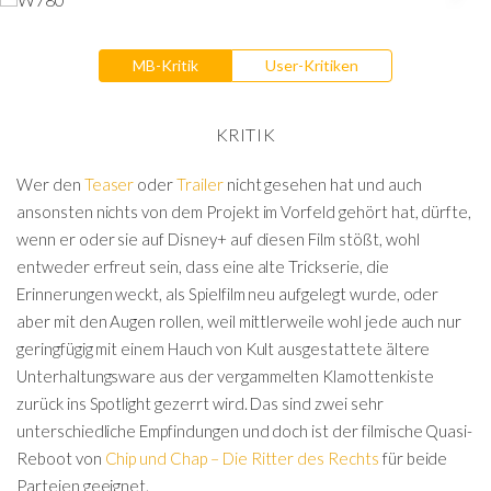
MB-Kritik
User-Kritiken
KRITIK
Wer den
Teaser
oder
Trailer
nicht gesehen hat und auch
ansonsten nichts von dem Projekt im Vorfeld gehört hat, dürfte,
wenn er oder sie auf Disney+ auf diesen Film stößt, wohl
entweder erfreut sein, dass eine alte Trickserie, die
Erinnerungen weckt, als Spielfilm neu aufgelegt wurde, oder
aber mit den Augen rollen, weil mittlerweile wohl jede auch nur
geringfügig mit einem Hauch von Kult ausgestattete ältere
Unterhaltungsware aus der vergammelten Klamottenkiste
zurück ins Spotlight gezerrt wird. Das sind zwei sehr
unterschiedliche Empfindungen und doch ist der filmische Quasi-
Reboot von
Chip und Chap – Die Ritter des Rechts
für beide
Parteien geeignet.