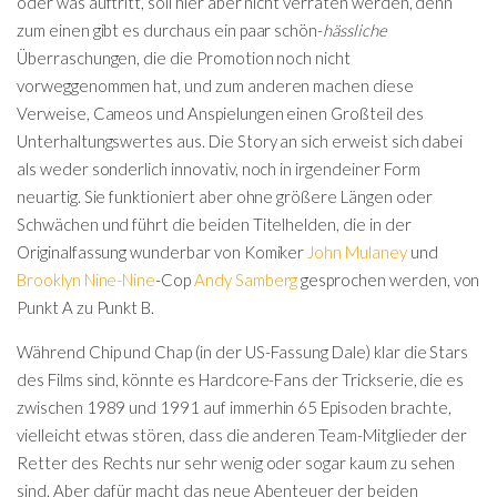
oder was auftritt, soll hier aber nicht verraten werden, denn
zum einen gibt es durchaus ein paar schön-
hässliche
Überraschungen, die die Promotion noch nicht
vorweggenommen hat, und zum anderen machen diese
Verweise, Cameos und Anspielungen einen Großteil des
Unterhaltungswertes aus. Die Story an sich erweist sich dabei
als weder sonderlich innovativ, noch in irgendeiner Form
neuartig. Sie funktioniert aber ohne größere Längen oder
Schwächen und führt die beiden Titelhelden, die in der
Originalfassung wunderbar von Komiker
John Mulaney
und
Brooklyn Nine-Nine
-Cop
Andy Samberg
gesprochen werden, von
Punkt A zu Punkt B.
Während Chip und Chap (in der US-Fassung Dale) klar die Stars
des Films sind, könnte es Hardcore-Fans der Trickserie, die es
zwischen 1989 und 1991 auf immerhin 65 Episoden brachte,
vielleicht etwas stören, dass die anderen Team-Mitglieder der
Retter des Rechts nur sehr wenig oder sogar kaum zu sehen
sind. Aber dafür macht das neue Abenteuer der beiden