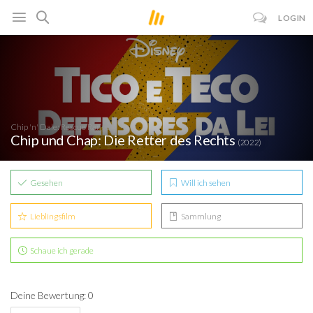
LOGIN
Chip 'n' Dale: Rescue Rangers
Chip und Chap: Die Retter des Rechts
(2022)
Gesehen
Will ich sehen
Lieblingsfilm
Sammlung
Schaue ich gerade
Deine Bewertung: 0