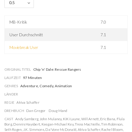
0.5
MB-Kritik
7.0
User Durchschnitt
7.1
Moviebreak User
7.1
ORIGINAL TITEL
Chip 'n' Dale: Rescue Rangers
LAUFZEIT
97 Minuten
GENRES
Adventure, Comedy, Animation
LÄNDER
REGIE
Akiva Schaffer
DREHBUCH
Dan Gregor
Doug Mand
CAST
Andy Samberg
,
John Mulaney
,
KiKi Layne
,
Will Arnett
,
Eric Bana
,
Flula
Borg
,
Dennis Haysbert
,
Keegan-Michael Key
,
Tress MacNeille
,
Tim Robinson
,
Seth Rogen
,
J.K. Simmons
,
Da'Vone McDonald
,
Akiva Schaffer
,
Rachel Bloom
,