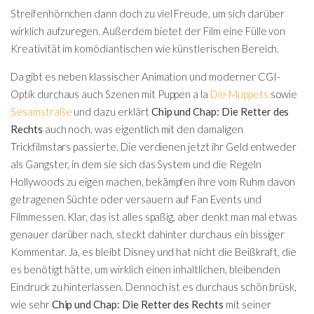
Streifenhörnchen dann doch zu viel Freude, um sich darüber
wirklich aufzuregen. Außerdem bietet der Film eine Fülle von
Kreativität im komödiantischen wie künstlerischen Bereich.
Da gibt es neben klassischer Animation und moderner CGI-
Optik durchaus auch Szenen mit Puppen a la
Die Muppets
sowie
Sesamstraße
und dazu erklärt
Chip und Chap: Die Retter des
Rechts
auch noch, was eigentlich mit den damaligen
Trickfilmstars passierte. Die verdienen jetzt ihr Geld entweder
als Gangster, in dem sie sich das System und die Regeln
Hollywoods zu eigen machen, bekämpfen ihre vom Ruhm davon
getragenen Süchte oder versauern auf Fan Events und
Filmmessen. Klar, das ist alles spaßig, aber denkt man mal etwas
genauer darüber nach, steckt dahinter durchaus ein bissiger
Kommentar. Ja, es bleibt Disney und hat nicht die Beißkraft, die
es benötigt hätte, um wirklich einen inhaltlichen, bleibenden
Eindruck zu hinterlassen. Dennoch ist es durchaus schön brüsk,
wie sehr
Chip und Chap: Die Retter des Rechts
mit seiner