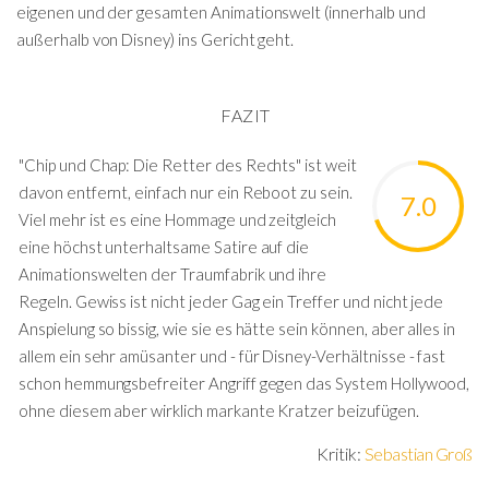
eigenen und der gesamten Animationswelt (innerhalb und
außerhalb von Disney) ins Gericht geht.
FAZIT
"Chip und Chap: Die Retter des Rechts" ist weit
davon entfernt, einfach nur ein Reboot zu sein.
7.0
Viel mehr ist es eine Hommage und zeitgleich
eine höchst unterhaltsame Satire auf die
Animationswelten der Traumfabrik und ihre
Regeln. Gewiss ist nicht jeder Gag ein Treffer und nicht jede
Anspielung so bissig, wie sie es hätte sein können, aber alles in
allem ein sehr amüsanter und - für Disney-Verhältnisse - fast
schon hemmungsbefreiter Angriff gegen das System Hollywood,
ohne diesem aber wirklich markante Kratzer beizufügen.
Kritik:
Sebastian Groß