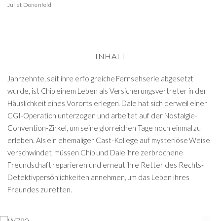
Juliet Donenfeld
INHALT
Jahrzehnte, seit ihre erfolgreiche Fernsehserie abgesetzt
wurde, ist Chip einem Leben als Versicherungsvertreter in der
Häuslichkeit eines Vororts erlegen. Dale hat sich derweil einer
CGI-Operation unterzogen und arbeitet auf der Nostalgie-
Convention-Zirkel, um seine glorreichen Tage noch einmal zu
erleben. Als ein ehemaliger Cast-Kollege auf mysteriöse Weise
verschwindet, müssen Chip und Dale ihre zerbrochene
Freundschaft reparieren und erneut ihre Retter des Rechts-
Detektivpersönlichkeiten annehmen, um das Leben ihres
Freundes zu retten.