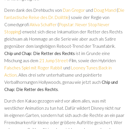
Denn dank des Drehbuchs von
Dan Gregor
und
Doug Mand
(
Die
fantastische Reise des Dr. Dolittle
) sowie der Regie von
Comedyprofi
Akiva Schaffer
(
Popstar: Never Stop Never
Stopping
) erweist sich diese Inkarnation der Retter des Rechts
gleichsam als Hommage an die Serie wie aber auch als Satire
gegenüber dem langlebigen Reboot-Trend der Traumfabrik.
Chip und Chap: Die Retter des Rechts
ist im Grunde eine
Mischung aus dem
21 Jump Street
-Film, sowie den Hybriden
Falsches Spiel mit Roger Rabbit
und
Looney Tunes:Back in
Action
. Alles drei sehr unterhaltsame und pointierte
Verballhornungen Hollywoods, genau wie jetzt auch
Chip und
Chap: Die Retter des Rechts
.
Durch den Kakao gezogen wird vor allem alles, was mit
westlicher Animation zu tun hat. Dafür wildert Disney nicht nur
im eigenen Garten, sondern hat sich auch die Rechte an ein paar
Fremdmarken für kleine oder größere Auftritte gesichert. Wer