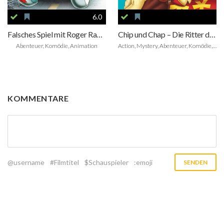
6.0
Falsches Spiel mit Roger Rabbit
Chip und Chap – Die Ritter des Rechts
Abenteuer, Komödie, Animation
Action, Mystery, Abenteuer, Komödie, Animation, Family
KOMMENTARE
@username
#Filmtitel
$Schauspieler
:emoji