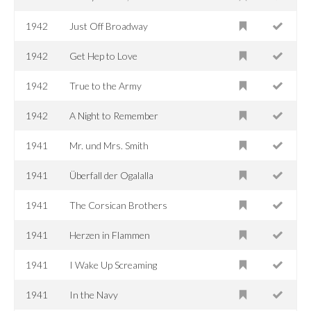
1942
Just Off Broadway
1942
Get Hep to Love
1942
True to the Army
1942
A Night to Remember
1941
Mr. und Mrs. Smith
1941
Überfall der Ogalalla
1941
The Corsican Brothers
1941
Herzen in Flammen
1941
I Wake Up Screaming
1941
In the Navy