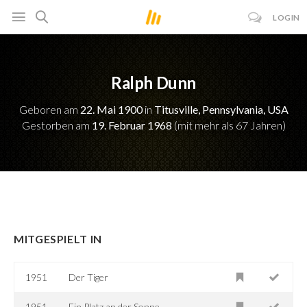
LOGIN
Ralph Dunn
Geboren am
22. Mai 1900
in
Titusville, Pennsylvania, USA
Gestorben am
19. Februar 1968
(mit mehr als 67 Jahren)
MITGESPIELT IN
1951
Der Tiger
1951
Ein Platz an der Sonne